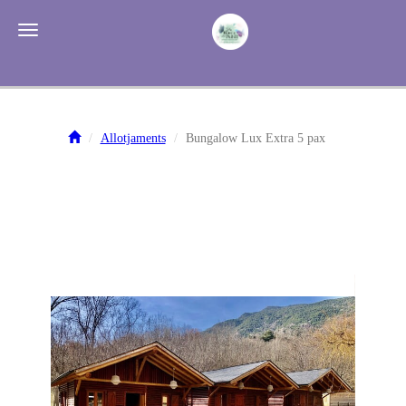
Tog
Toggle navigation
Allotjaments
Bungalow Lux Extra 5 pax