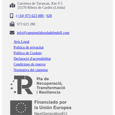
Carretera de Tavascan, Km 9.5
25570 Ribera de Cardós (Lleida)
(+34) 973 623 088
/
028
973 623 280
info@campinglabordadelpubill.com
Avís Legal
Política de privacitat
Política de Cookies
Declaració d'accessibilitat
Condicions de reserva
Normativa del càmping