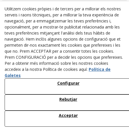
Utilitzem cookies pròpies i de tercers per a millorar els nostres
serveis i raons tècniques, per a millorar la teva experiència de
navegació, per a emmagatzemar les teves preferències i,
opcionalment, per a mostrar-te publicitat relacionada amb les
teves preferències mitjançant l'anàlisi dels teus hàbits de
navegació. Hem inclòs algunes opcions de configuració que et
permeten dir-nos exactament les cookies que prefereixes i les
que no. Prem ACCEPTAR per a consentir totes les cookies.
Prem CONFIGURACIÓ per a decidir les opcions que prefereixes.
Per a obtenir més informació sobre les nostres cookies
accedeix a la nostra Política de cookies aquí:
Política de
Actuació del Programa de Desenvolupament Rural de Catalunya 2014-2020,
cofinançada per:
Galetes
Configurar
Rebutjar
Acceptar
© 08/2026 Camping la borda del Pubill - Tots els drets reservats.