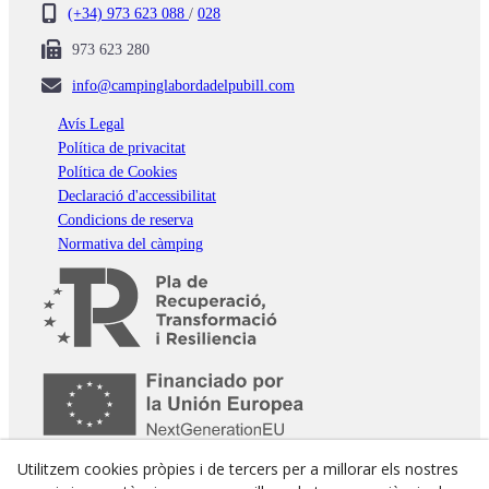
(+34) 973 623 088
/
028
973 623 280
info@campinglabordadelpubill.com
Avís Legal
Política de privacitat
Política de Cookies
Declaració d'accessibilitat
Condicions de reserva
Normativa del càmping
Utilitzem cookies pròpies i de tercers per a millorar els nostres