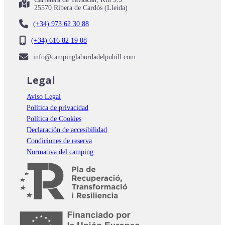
25570 Ribera de Cardós (Lleida)
(+34) 973 62 30 88
(+34) 616 82 19 08
info@campinglabordadelpubill.com
Legal
Aviso Legal
Política de privacidad
Política de Cookies
Declaración de accesibilidad
Condiciones de reserva
Normativa del camping