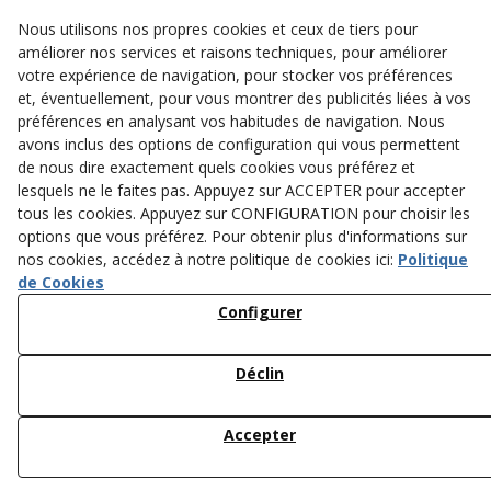
Nous utilisons nos propres cookies et ceux de tiers pour
améliorer nos services et raisons techniques, pour améliorer
votre expérience de navigation, pour stocker vos préférences
et, éventuellement, pour vous montrer des publicités liées à vos
préférences en analysant vos habitudes de navigation. Nous
avons inclus des options de configuration qui vous permettent
de nous dire exactement quels cookies vous préférez et
lesquels ne le faites pas. Appuyez sur ACCEPTER pour accepter
tous les cookies. Appuyez sur CONFIGURATION pour choisir les
options que vous préférez. Pour obtenir plus d'informations sur
nos cookies, accédez à notre politique de cookies ici:
Politique
Actuació del Programa de Desenvolupament Rural de Catalunya 2014-2020,
cofinançada per:
de Cookies
Configurer
Déclin
Accepter
© 08/2026 Camping la borda del Pubill - Tous droits réservés.